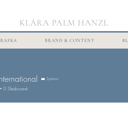
KLÁRA PALM HANZL
RAFKA
BRAND & CONTENT
B
ternational
Správce
national
0
Sledované