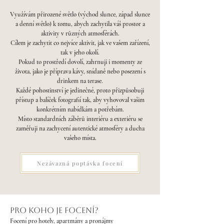
Využívám přirozené světlo (východ slunce, západ slunce
a denní světlo) k tomu, abych zachytila váš prostor a
aktivity v různých atmosférách.
Cílem je zachytit co nejvíce aktivit, jak ve vašem zařízení,
tak v jeho okolí.
Pokud to prostředí dovolí, zahrnuji i momenty ze
života, jako je příprava kávy, snídaně nebo posezení s
drinkem na terase.
Každé pohostinství je jedinečné, proto přizpůsobuji
přístup a balíček fotografií tak, aby vyhovoval vašim
konkrétním nabídkám a potřebám.
Místo standardních záběrů interiéru a exteriéru se
zaměřuji na zachycení autentické atmosféry a ducha
vašeho místa.
Nezávazná poptávka focení
PRO KOHO JE FOCENÍ?
Focení pro hotely, apartmány a pronájmy