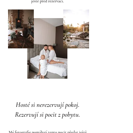
ještě před rezervací.
Hosté si nerezervují pokoj.
Rezervují si pocit z pobytu.
Mé fotografie pomáhají tento pocit předat ještě