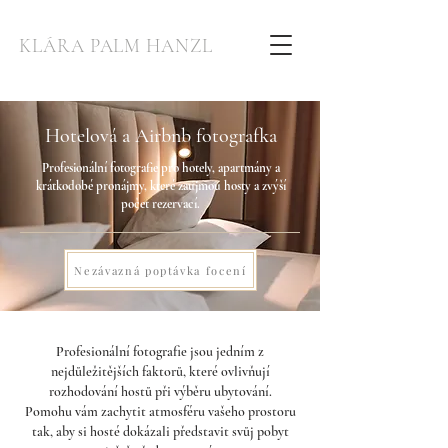
KLÁRA PALM HANZL
Hotelová a Airbnb fotografka
Profesionální fotografie pro hotely, apartmány a
krátkodobé pronájmy, které zaujmou hosty a zvýší
počet rezervací.
Nezávazná poptávka focení
Profesionální fotografie jsou jedním z
nejdůležitějších faktorů, které ovlivňují
rozhodování hostů při výběru ubytování.
Pomohu vám zachytit atmosféru vašeho prostoru
tak, aby si hosté dokázali představit svůj pobyt