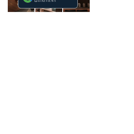
Instagramové profily před a po
nafocení