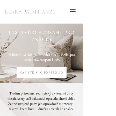
KLÁRA PALM HANZL
UGC TVŮRCE OBSAHU PRO
ZNAČKY
Nabízím UGC fotografie i videa (Reels), ideální pro
sociální sítě, kampaně i web.
NAPIŠTE SI O PORTFOLIO
Tvořím přirozený, realistický a vizuálně čistý
obsah, který vaši zákazníci opravdu chtějí vidět.
Žádné strojené pózy, jen opravdové momenty –
takové, které budují důvěru a vztah ke značce.