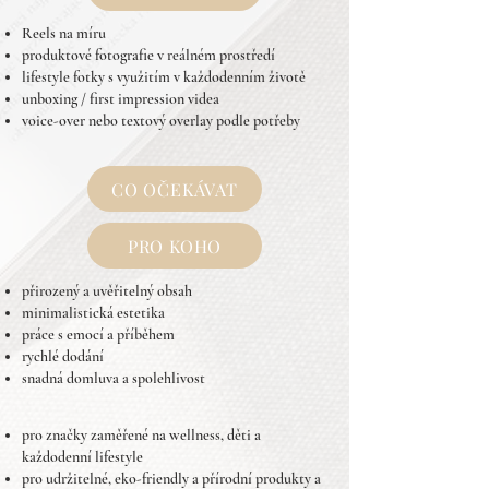
Reels na míru
produktové fotografie v reálném prostředí
lifestyle fotky s využitím v každodenním životě
unboxing / first impression videa
voice-over nebo textový overlay podle potřeby
CO OČEKÁVAT
PRO KOHO
přirozený a uvěřitelný obsah
minimalistická estetika
práce s emocí a příběhem
rychlé dodání
snadná domluva a spolehlivost
pro značky zaměřené na wellness, děti a
každodenní lifestyle
pro udržitelné, eko-friendly a přírodní produkty a