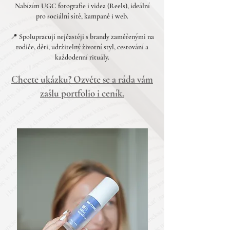
Nabízím UGC fotografie i videa (Reels), ideální
pro sociální sítě, kampaně i web.
📍 Spolupracuji nejčastěji s brandy zaměřenými na
rodiče, děti, udržitelný životní styl, cestování a
každodenní rituály.
Chcete ukázku? Ozvěte se a ráda vám
zašlu portfolio i ceník.